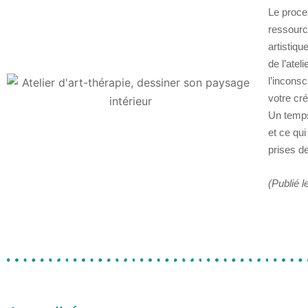
Le proces
ressource
artistiqu
de l’atel
l’incons
votre cr
Un temps
et ce qui
prises d
(Publié l