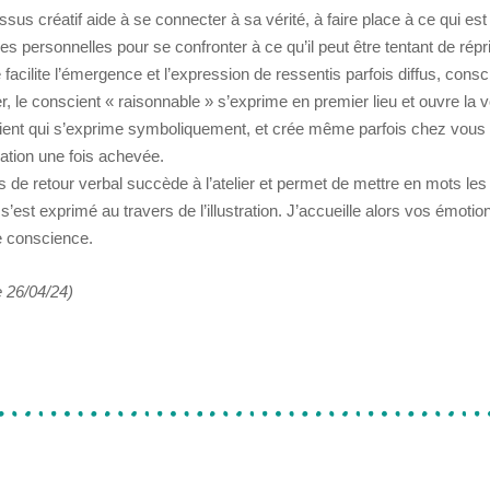
sus créatif aide à se connecter à sa vérité, à faire place à ce qui es
s personnelles pour se confronter à ce qu’il peut être tentant de répr
e facilite l’émergence et l’expression de ressentis parfois diffus, con
ier, le conscient « raisonnable » s’exprime en premier lieu et ouvre la v
cient qui s’exprime symboliquement, et crée même parfois chez vous
éation une fois achevée.
 de retour verbal succède à l’atelier et permet de mettre en mots les 
 s’est exprimé au travers de l’illustration. J’accueille alors vos émoti
e conscience.
e 26/04/24)