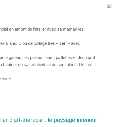
 choisi en amont de l’atelier avec sa maman
les
e ses 8 ans. D’où ce collage très « zen » avec
r le gâteau, les petites fleurs, paillettes et déco qu’il
la hauteur de sa créativité et de son talent !
Un très
 œuvre.
ier d'art-thérapie : le paysage intérieur​